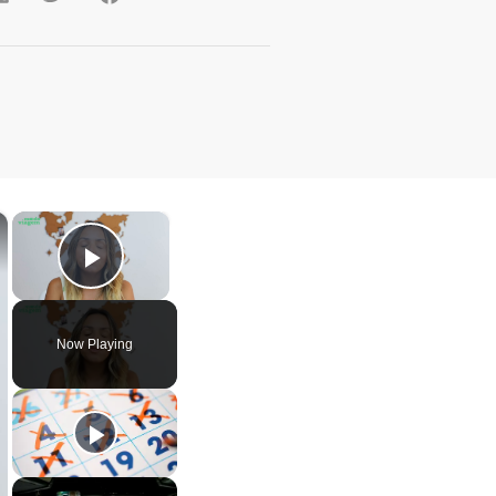
×
×
Play Video
Now Playing