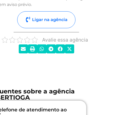
em aviso prévio.
Ligar na agência
Avalie essa agência
uentes sobre a agência
BERTIOGA
elefone de atendimento ao
?