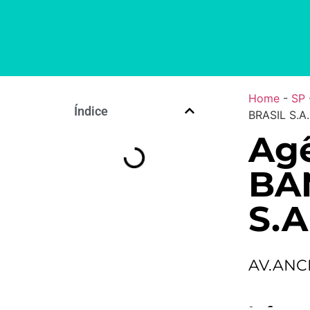
Home
-
SP
Índice
BRASIL S.A.
Agê
BA
S.A
AV.ANC