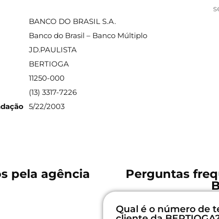
ações sobre a agência
s
BANCO DO BRASIL S.A.
Banco do Brasil – Banco Múltiplo
JD.PAULISTA
BERTIOGA
11250-000
(13) 3317-7226
ndação
5/22/2003
os pela agência
Perguntas freq
Qual é o número de t
cliente da BERTIOGA