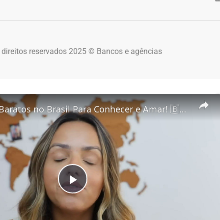
 direitos reservados 2025 © Bancos e agências
5 Destinos Baratos no Brasil Para Conhecer e Amar! 🇧🇷✨
Play Video