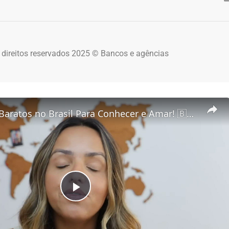
 direitos reservados 2025 © Bancos e agências
5 Destinos Baratos no Brasil Para Conhecer e Amar! 🇧🇷✨
Play Video