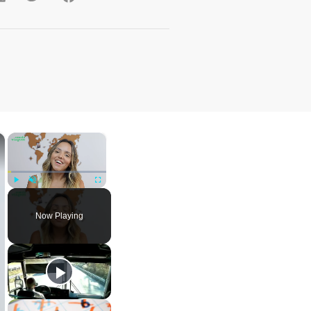
×
×
Play
Unmute
Fullscreen
Now Playing