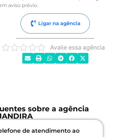
em aviso prévio.
Ligar na agência
Avalie essa agência
uentes sobre a agência
JANDIRA
elefone de atendimento ao