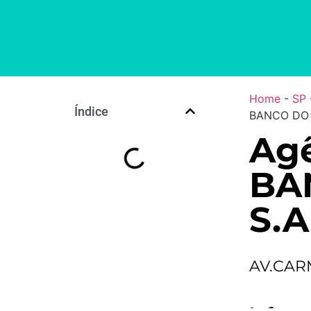
Home
-
SP
Índice
BANCO DO 
Agê
BA
S.A
AV.CAR