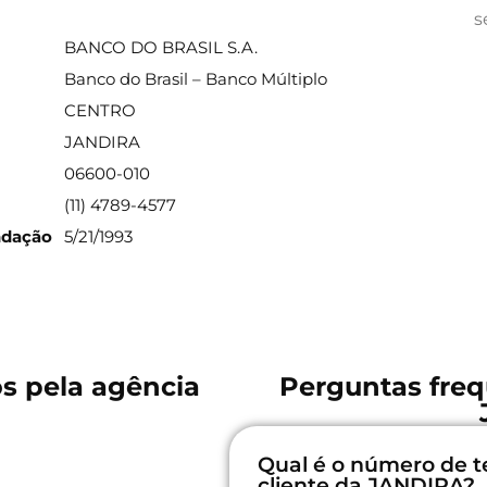
ações sobre a agência
s
BANCO DO BRASIL S.A.
Banco do Brasil – Banco Múltiplo
CENTRO
JANDIRA
06600-010
(11) 4789-4577
ndação
5/21/1993
os pela agência
Perguntas freq
Qual é o número de t
cliente da JANDIRA?