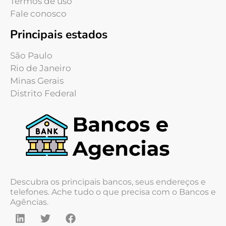
Termos de uso
Fale conosco
Principais estados
São Paulo
Rio de Janeiro
Minas Gerais
Distrito Federal
Descubra os principais bancos, seus endereços e
telefones. Ache tudo o que precisa com o Bancos e
Agências.