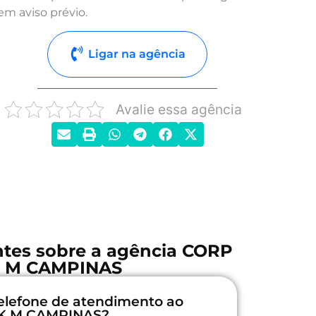
em aviso prévio.
Ligar na agência
Avalie essa agência
ntes sobre a agência CORP
 M CAMPINAS
elefone de atendimento ao
NK M CAMPINAS?