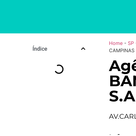
Home
-
SP
Índice
CAMPINAS 
Agê
BA
S.A
AV.CARL