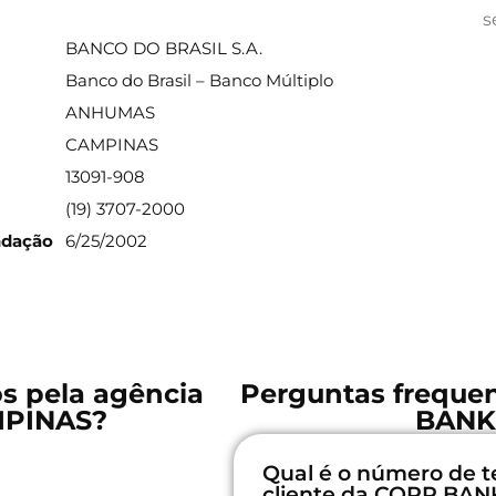
ações sobre a agência
s
BANCO DO BRASIL S.A.
Banco do Brasil – Banco Múltiplo
ANHUMAS
CAMPINAS
13091-908
(19) 3707-2000
ndação
6/25/2002
os pela agência
Perguntas freque
MPINAS?
BANK
Qual é o número de t
cliente da CORP BA