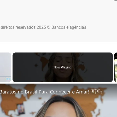
 direitos reservados 2025 © Bancos e agências
×
Now Playing
Fullscreen
Baratos no Brasil Para Conhecer e Amar! 🇧🇷✨