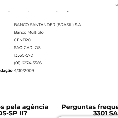
s
ações sobre a agência
BANCO SANTANDER (BRASIL) S.A.
Banco Múltiplo
CENTRO
SAO CARLOS
13560-570
(01) 6274-3566
ndação
4/30/2009
os pela agência
Perguntas freque
S-SP II?
3301 S