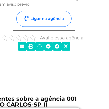
em aviso prévio.
Ligar na agência
Avalie essa agência
ntes sobre a agência 001
AO CARLOS-SP II