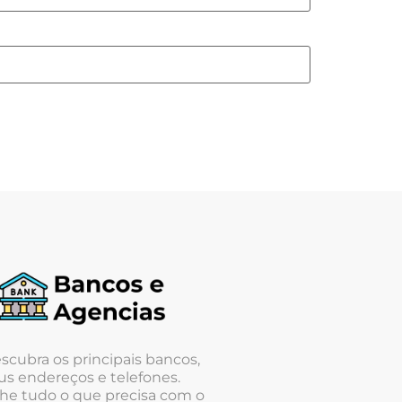
scubra os principais bancos,
us endereços e telefones.
he tudo o que precisa com o