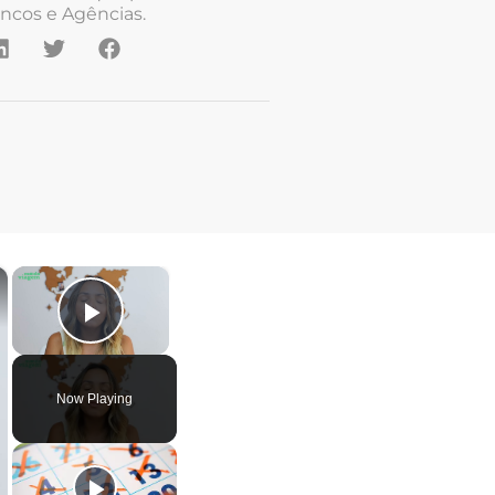
ncos e Agências.
×
×
Play Video
Now Playing