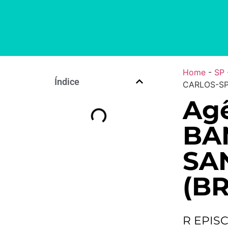
Home
-
SP
Índice
CARLOS-SP 
Agê
BA
SA
(BR
R EPISC