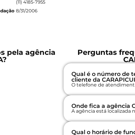
(11) 4185-7955
ndação
8/31/2006
os pela agência
Perguntas freq
A?
CA
Qual é o número de t
cliente da CARAPICU
O telefone de atendimento 
Onde fica a agência
A agência está localizada
Qual o horário de fu