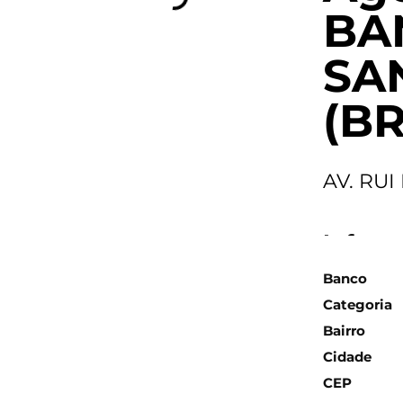
BA
SA
(BR
AV. RU
Inform
Banco
Categoria
Bairro
Cidade
CEP