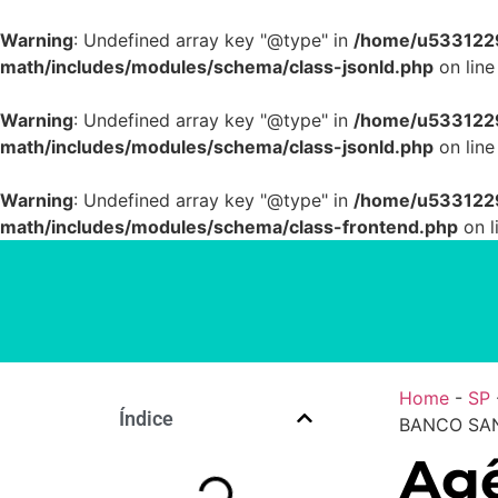
Warning
: Undefined array key "@type" in
/home/u5331229
math/includes/modules/schema/class-jsonld.php
on lin
Warning
: Undefined array key "@type" in
/home/u5331229
math/includes/modules/schema/class-jsonld.php
on lin
Warning
: Undefined array key "@type" in
/home/u5331229
math/includes/modules/schema/class-frontend.php
on l
Home
-
SP
Índice
BANCO SAN
Agê