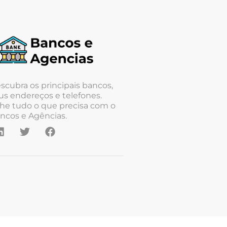
scubra os principais bancos,
us endereços e telefones.
he tudo o que precisa com o
ncos e Agências.