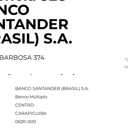
NCO
NTANDER
ASIL) S.A.
I BARBOSA 374
*
s
ações sobre a agência
BANCO SANTANDER (BRASIL) S.A.
Banco Múltiplo
CENTRO
CARAPICUIBA
06311-000