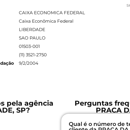
ações sobre a agência
s
CAIXA ECONOMICA FEDERAL
Caixa Econômica Federal
LIBERDADE
SAO PAULO
01503-001
(11) 3521-2750
ndação
9/2/2004
os pela agência
Perguntas freq
DE, SP?
PRACA D
Qual é o número de t
cliente da PRACA DA