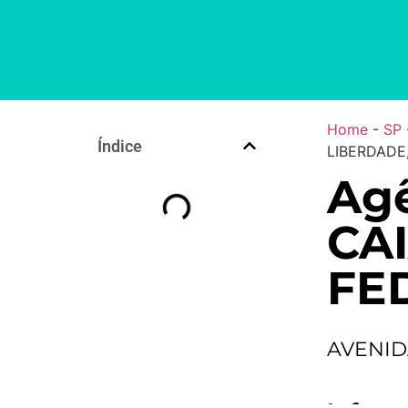
Home
-
SP
Índice
LIBERDADE
Agê
CA
FE
AVENID