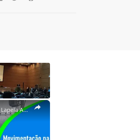
×
Movimentação Rua Paraiba dia 29/09/2023 + Teste Microfone de Lapela Anchor