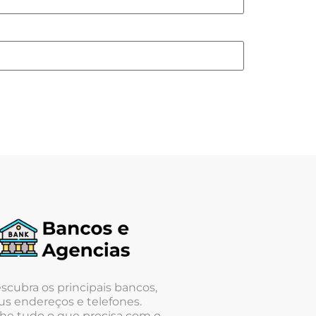
scubra os principais bancos,
us endereços e telefones.
he tudo o que precisa com o