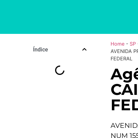
Home
-
SP
Índice
AVENIDA P
FEDERAL
Agê
CA
FE
AVENID
NUM 15