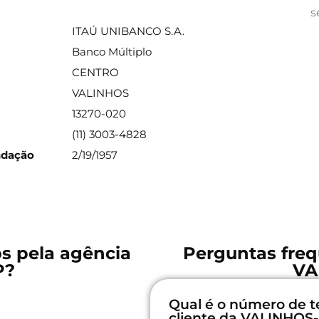
ações sobre a agência
s
ITAÚ UNIBANCO S.A.
Banco Múltiplo
CENTRO
VALINHOS
13270-020
(11) 3003-4828
ndação
2/19/1957
os pela agência
Perguntas freq
P?
VA
Qual é o número de t
cliente da VALINHOS