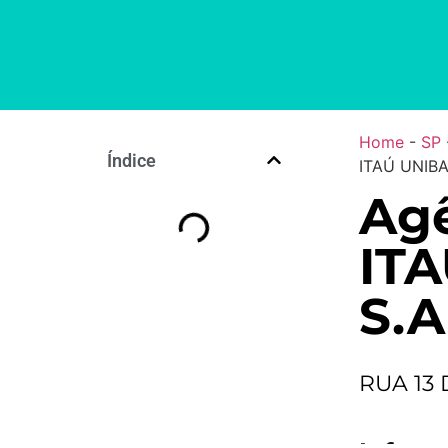
Home
-
SP
Índice
ITAÚ UNIBA
Agê
IT
S.A
RUA 13 