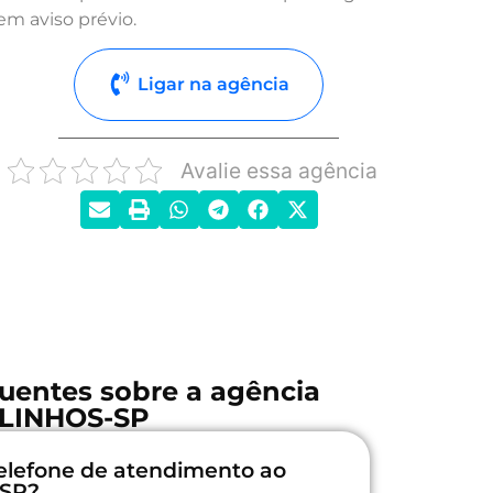
em aviso prévio.
Ligar na agência
Avalie essa agência
uentes sobre a agência
LINHOS-SP
elefone de atendimento ao
-SP?