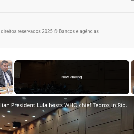
 direitos reservados 2025 © Bancos e agências
×
Now Playing
 Video
zilian President Lula hosts WHO chief Tedros in Rio.