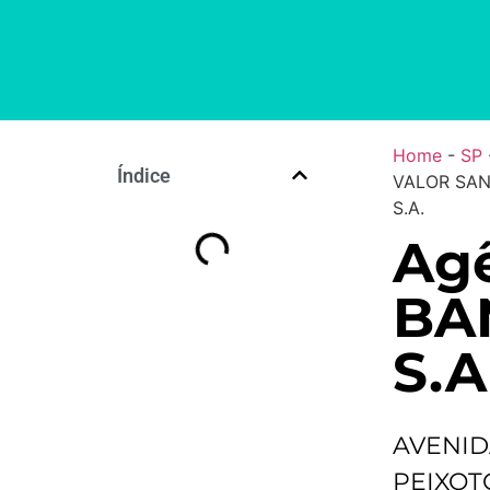
Home
-
SP
Índice
VALOR SAN
S.A.
Agê
BA
S.A
AVENID
PEIXOTO