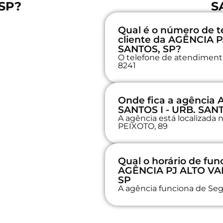
SP?
S
Qual é o número de t
cliente da AGÊNCIA 
SANTOS, SP?
O telefone de atendimento 
8241
Onde fica a agência
SANTOS I - URB. SAN
A agência está localiza
PEIXOTO, 89
Qual o horário de fu
AGÊNCIA PJ ALTO VAL
SP
A agência funciona de Seg