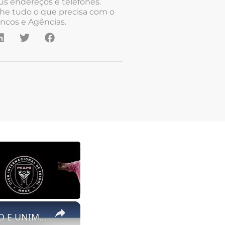
us endereços e telefones.
he tudo o que precisa com o
ncos e Agências.
×
ISTITUTO SANT' ANTONIO DI ADRANO POLO DIDATTICO PEGASO E UNIMERCATORUM Via San Pietro 155 Adrano p