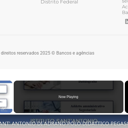
se
Distrito Federal
Ac
Ba
 direitos reservados 2025 © Bancos e agências
×
Now Playing
 Video