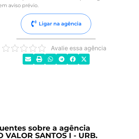
em aviso prévio.
Ligar na agência
Avalie essa agência
uentes sobre a agência
 VALOR SANTOS I - URB.