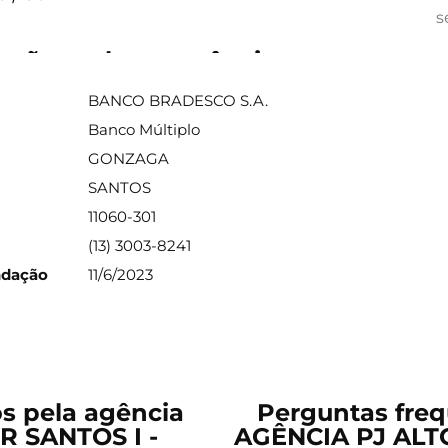
s
ações sobre a agência
BANCO BRADESCO S.A.
Banco Múltiplo
GONZAGA
SANTOS
11060-301
(13) 3003-8241
ndação
11/6/2023
os pela agência
Perguntas freq
 SANTOS I -
AGÊNCIA PJ ALTO