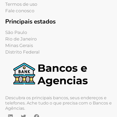
Termos de uso
Fale conosco
Principais estados
São Paulo
Rio de Janeiro
Minas Gerais
Distrito Federal
Descubra os principais bancos, seus endereços e
telefones. Ache tudo o que precisa com o Bancos e
Agências.