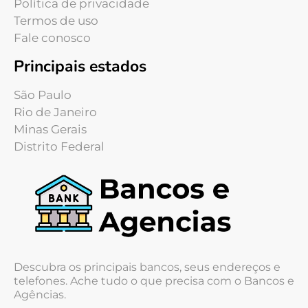
Política de privacidade
Termos de uso
Fale conosco
Principais estados
São Paulo
Rio de Janeiro
Minas Gerais
Distrito Federal
Descubra os principais bancos, seus endereços e
telefones. Ache tudo o que precisa com o Bancos e
Agências.