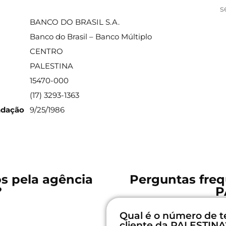
ações sobre a agência
s
BANCO DO BRASIL S.A.
Banco do Brasil – Banco Múltiplo
CENTRO
PALESTINA
15470-000
(17) 3293-1363
ndação
9/25/1986
os pela agência
Perguntas freq
?
P
Qual é o número de t
cliente da PALESTINA