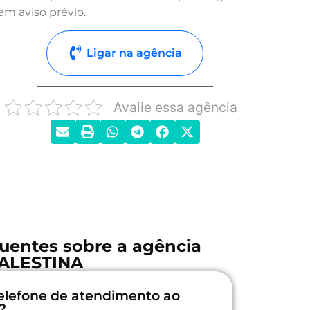
em aviso prévio.
Ligar na agência
Avalie essa agência
uentes sobre a agência
ALESTINA
elefone de atendimento ao
?