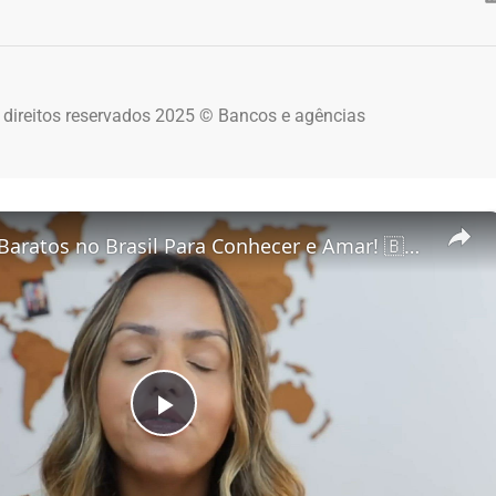
 direitos reservados 2025 © Bancos e agências
5 Destinos Baratos no Brasil Para Conhecer e Amar! 🇧🇷✨
Play Video