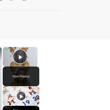
×
×
Play Video
Now Playing