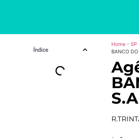
Home
-
SP
Índice
BANCO DO 
Agê
BA
S.A
R.TRINT