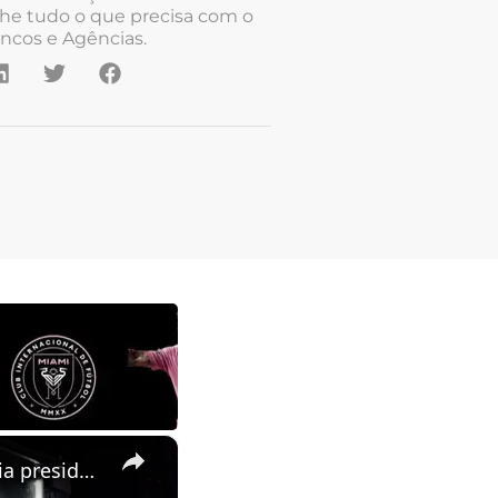
he tudo o que precisa com o
ncos e Agências.
×
Colombia: Abelardo De La Espriella celebrates victory in Colombia presidential election.