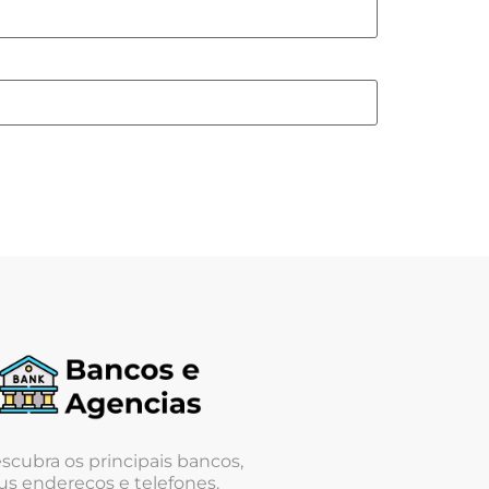
scubra os principais bancos,
us endereços e telefones.