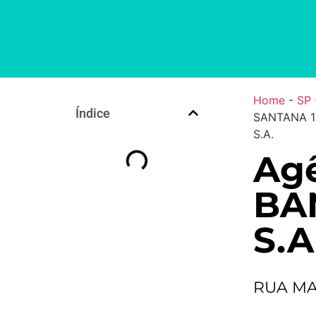
Home
-
SP
Índice
SANTANA 1
S.A.
Agê
BA
S.A
RUA MA