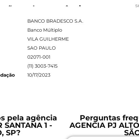
s
ações sobre a agência
BANCO BRADESCO S.A.
Banco Múltiplo
VILA GUILHERME
SAO PAULO
02071-001
(11) 3003-7415
ndação
10/17/2023
os pela agência
Perguntas freq
 SANTANA 1 -
AGENCIA PJ ALTO
, SP?
SÃO