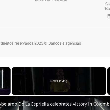
Ac
Ba
 direitos reservados 2025 © Bancos e agências
×
Now Playing
 Video