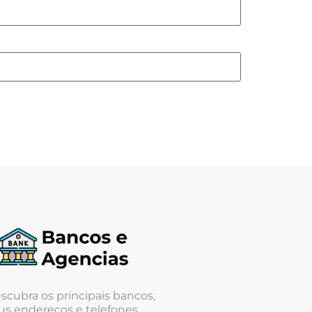
scubra os principais bancos,
us endereços e telefones.