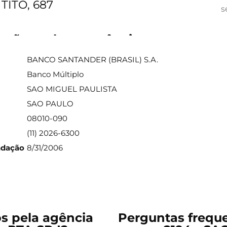
TITO, 687
s
ações sobre a agência
BANCO SANTANDER (BRASIL) S.A.
Banco Múltiplo
SAO MIGUEL PAULISTA
SAO PAULO
08010-090
(11) 2026-6300
ndação
8/31/2006
os pela agência
Perguntas freque