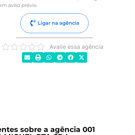
em aviso prévio.
Ligar na agência
Avalie essa agência
ntes sobre a agência 001