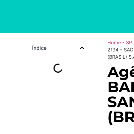
Home
-
SP
Índice
2194 – SA
(BRASIL) S.
Agê
BA
SA
(BR