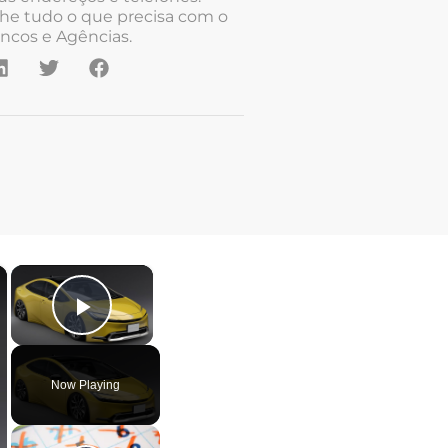
he tudo o que precisa com o
ncos e Agências.
×
×
Play Video
Now Playing