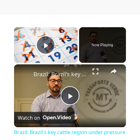
×
Now Playing
Play Video
×
Brazil: Brazil's key cattle region under pressure amid Middle East tension.
Play Video
Watch on
Brazil: Brazil's key cattle region under pressure