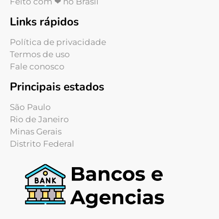
Feito com ❤ no Brasil
Links rápidos
Política de privacidade
Termos de uso
Fale conosco
Principais estados
São Paulo
Rio de Janeiro
Minas Gerais
Distrito Federal