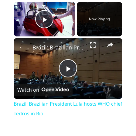
×
Now Playing
Play Video
×
Brazil: Brazilian President Lula hosts WHO chief Tedros in Rio.
Play Video
Watch on
Brazil: Brazilian President Lula hosts WHO chief
Tedros in Rio.