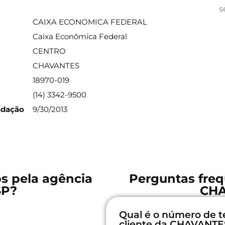
ações sobre a agência
s
CAIXA ECONOMICA FEDERAL
Caixa Econômica Federal
CENTRO
CHAVANTES
18970-019
(14) 3342-9500
ndação
9/30/2013
os pela agência
Perguntas freq
SP?
CHA
Qual é o número de t
cliente da CHAVANTE