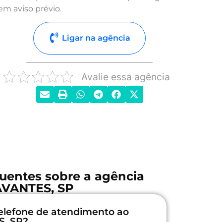
em aviso prévio.
Ligar na agência
Avalie essa agência
uentes sobre a agência
VANTES, SP
elefone de atendimento ao
S, SP?