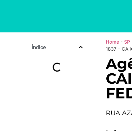
Home
-
SP
Índice
1837 – CA
Agê
CA
FE
RUA AZ