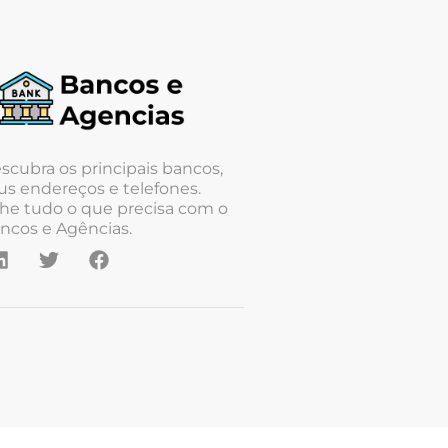
scubra os principais bancos,
us endereços e telefones.
he tudo o que precisa com o
ncos e Agências.