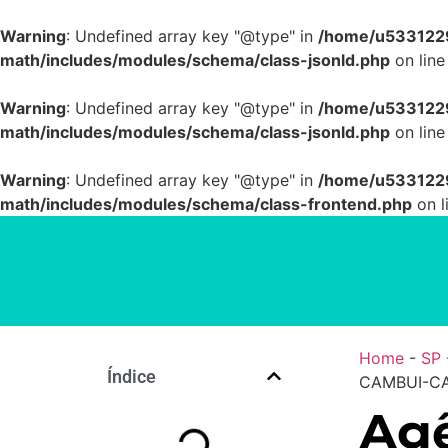
Warning
: Undefined array key "@type" in
/home/u5331229
math/includes/modules/schema/class-jsonld.php
on lin
Warning
: Undefined array key "@type" in
/home/u5331229
math/includes/modules/schema/class-jsonld.php
on lin
Warning
: Undefined array key "@type" in
/home/u5331229
math/includes/modules/schema/class-frontend.php
on l
Home
-
SP
Índice
CAMBUI-CA
Agê