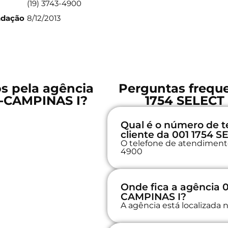
(19) 3743-4900
ndação
8/12/2013
os pela agência
Perguntas freque
-CAMPINAS I?
1754 SELECT
Qual é o número de t
cliente da 001 1754
O telefone de atendimento 
4900
Onde fica a agência 
CAMPINAS I?
A agência está localizada