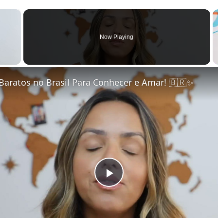
×
Now Playing
 Video
Baratos no Brasil Para Conhecer e Amar! 🇧🇷✨
Play Video