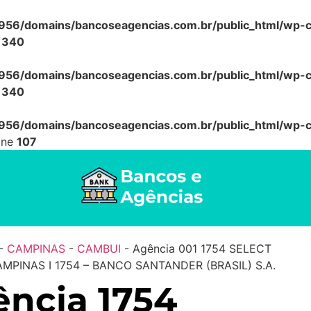
56/domains/bancoseagencias.com.br/public_html/wp-co
e
340
56/domains/bancoseagencias.com.br/public_html/wp-co
e
340
56/domains/bancoseagencias.com.br/public_html/wp-co
ine
107
-
CAMPINAS
-
CAMBUI
-
Agência 001 1754 SELECT
MPINAS I 1754 – BANCO SANTANDER (BRASIL) S.A.
ncia 1754