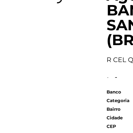
BA
SA
(BR
R CEL Q
Inform
Banco
Categoria
Bairro
Cidade
CEP