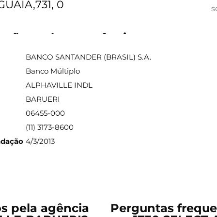
UAIA,731, 0
s
ações sobre a agência
BANCO SANTANDER (BRASIL) S.A.
Banco Múltiplo
ALPHAVILLE INDL
BARUERI
06455-000
(11) 3173-8600
ndação
4/3/2013
os pela agência
Perguntas freque