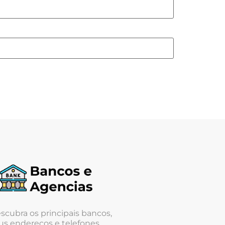
scubra os principais bancos,
us endereços e telefones.