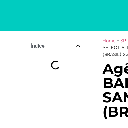
Home
-
SP
Índice
SELECT AL
(BRASIL) S.
Agê
BA
SA
(BR