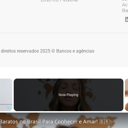
Ac
Ba
 direitos reservados 2025 © Bancos e agências
×
Now Playing
Fullscreen
Baratos no Brasil Para Conhecer e Amar! 🇧🇷✨