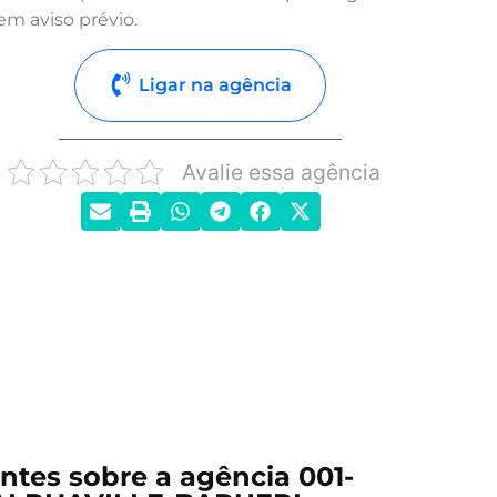
em aviso prévio.
Ligar na agência
Avalie essa agência
ntes sobre a agência 001-