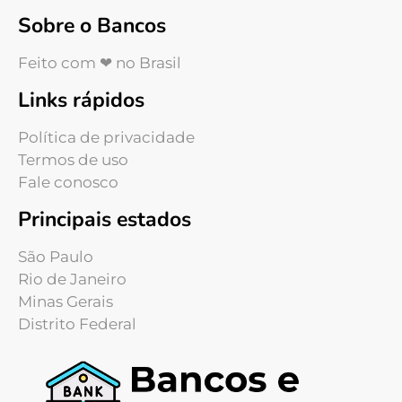
Sobre o Bancos
Feito com ❤ no Brasil
Links rápidos
Política de privacidade
Termos de uso
Fale conosco
Principais estados
São Paulo
Rio de Janeiro
Minas Gerais
Distrito Federal