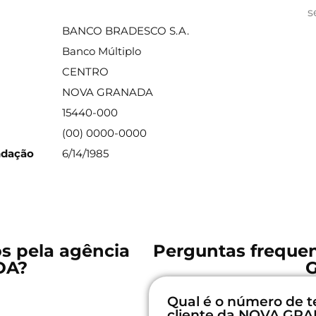
ações sobre a agência
s
BANCO BRADESCO S.A.
Banco Múltiplo
CENTRO
NOVA GRANADA
15440-000
(00) 0000-0000
ndação
6/14/1985
os pela agência
Perguntas freque
DA?
Qual é o número de t
cliente da NOVA GR