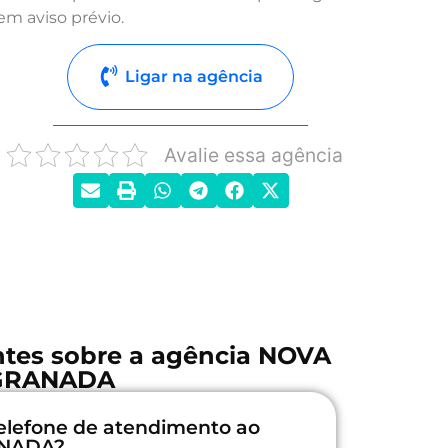
em aviso prévio.
Ligar na agência
Avalie essa agência
ntes sobre a agência NOVA
GRANADA
elefone de atendimento ao
ANADA?