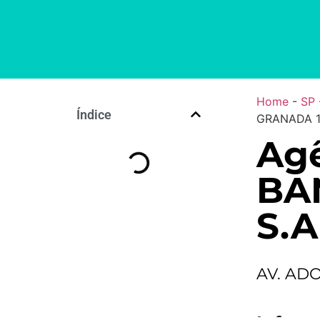
Home
-
SP
Índice
GRANADA 1
Agê
BA
S.A
AV. AD