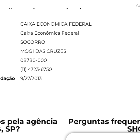
s
ações sobre a agência
CAIXA ECONOMICA FEDERAL
Caixa Econômica Federal
SOCORRO
MOGI DAS CRUZES
08780-000
(11) 4723-6750
ndação
9/27/2013
os pela agência
Perguntas freque
, SP?
SH