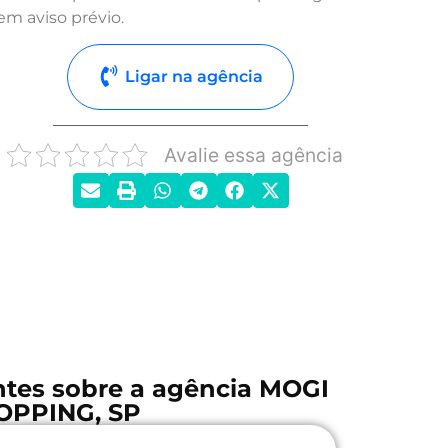
em aviso prévio.
Ligar na agência
Avalie essa agência
ntes sobre a agência MOGI
OPPING, SP