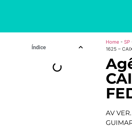
Home
-
SP
Índice
1625 – CA
Agê
CA
FE
AV VER
GUIMAR