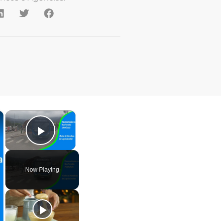
×
×
Play Video
Now Playing