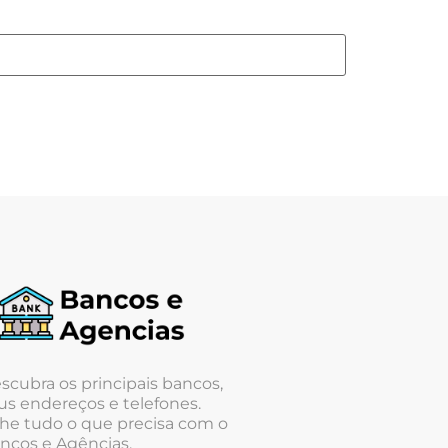
scubra os principais bancos,
us endereços e telefones.
he tudo o que precisa com o
ncos e Agências.