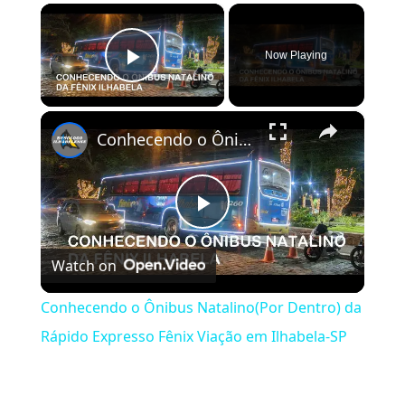
×
Now Playing
Play Video
×
Conhecendo o Ônibus Natalino(Por Dentro) da Rápido Expresso Fênix Viação em Ilhabela-SP
Play Video
Watch on
Conhecendo o Ônibus Natalino(Por Dentro) da
Rápido Expresso Fênix Viação em Ilhabela-SP