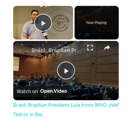
×
Now Playing
Play Video
×
Brazil: Brazilian President Lula hosts WHO chief Tedros in Rio.
Play Video
Watch on
Brazil: Brazilian President Lula hosts WHO chief
Tedros in Rio.