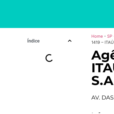
Home
-
SP
Índice
1419 – ITA
Agê
IT
S.A
AV. DA