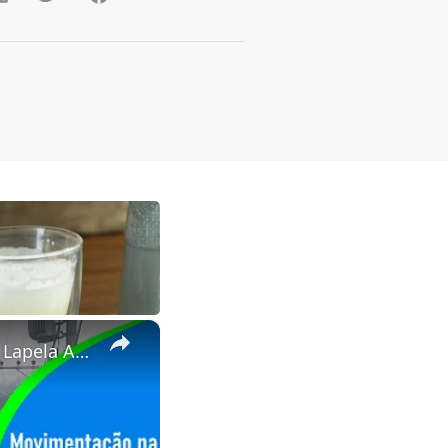
×
Movimentação Rua Paraiba dia 29/09/2023 + Teste Microfone de Lapela Anchor