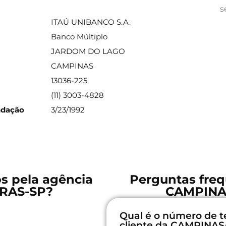
ações sobre a agência
s
ITAÚ UNIBANCO S.A.
Banco Múltiplo
JARDOM DO LAGO
CAMPINAS
13036-225
(11) 3003-4828
ndação
3/23/1992
os pela agência
Perguntas freq
RAS-SP?
CAMPINA
Qual é o número de t
cliente da CAMPINA