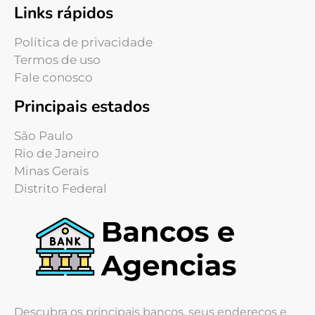
Links rápidos
Política de privacidade
Termos de uso
Fale conosco
Principais estados
São Paulo
Rio de Janeiro
Minas Gerais
Distrito Federal
Descubra os principais bancos, seus endereços e