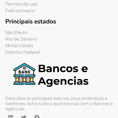
Termos de uso
Fale conosco
Principais estados
São Paulo
Rio de Janeiro
Minas Gerais
Distrito Federal
Descubra os principais bancos, seus endereços e
telefones. Ache tudo o que precisa com o Bancos e
Agências.