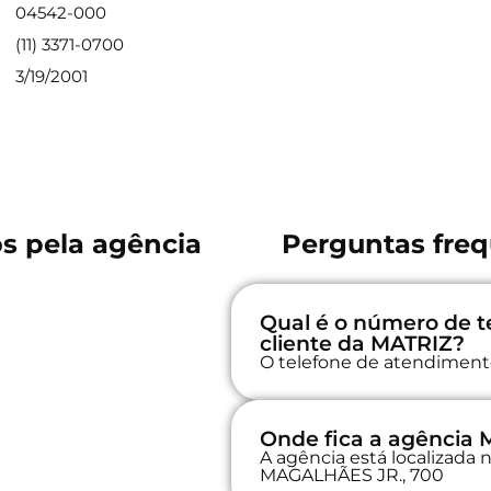
04542-000
(11) 3371-0700
3/19/2001
os pela agência
Perguntas freq
Qual é o número de t
cliente da MATRIZ?
O telefone de atendimento 
Onde fica a agência
A agência está localiza
MAGALHÃES JR., 700