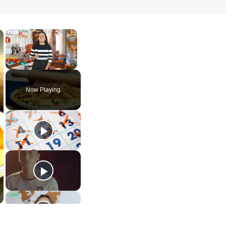
×
×
Play
Unmute
Fullscreen
Now Playing