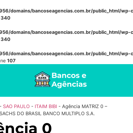
56/domains/bancoseagencias.com.br/public_html/wp-co
e
340
56/domains/bancoseagencias.com.br/public_html/wp-co
e
340
56/domains/bancoseagencias.com.br/public_html/wp-co
ine
107
-
SAO PAULO
-
ITAIM BIBI
-
Agência MATRIZ 0 –
ACHS DO BRASIL BANCO MULTIPLO S.A.
ncia 0