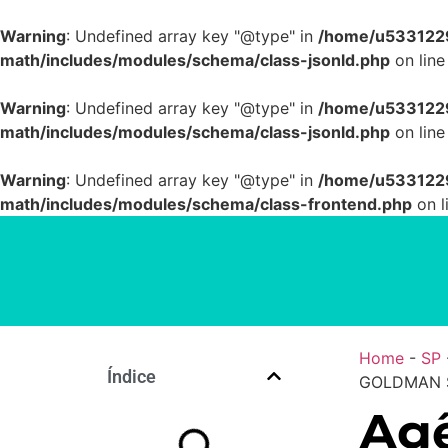
Warning
: Undefined array key "@type" in
/home/u5331229
math/includes/modules/schema/class-jsonld.php
on lin
Warning
: Undefined array key "@type" in
/home/u5331229
math/includes/modules/schema/class-jsonld.php
on lin
Warning
: Undefined array key "@type" in
/home/u5331229
math/includes/modules/schema/class-frontend.php
on l
Home
-
SP
Índice
GOLDMAN S
Agê