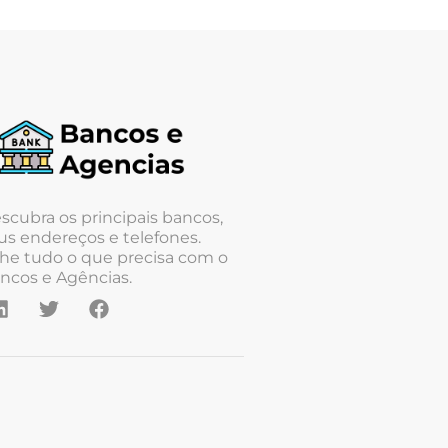
scubra os principais bancos,
us endereços e telefones.
he tudo o que precisa com o
ncos e Agências.