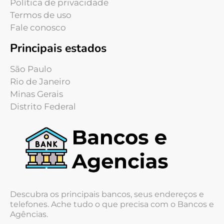
Política de privacidade
Termos de uso
Fale conosco
Principais estados
São Paulo
Rio de Janeiro
Minas Gerais
Distrito Federal
Descubra os principais bancos, seus endereços e
telefones. Ache tudo o que precisa com o Bancos e
Agências.