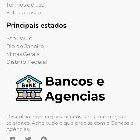
Termos de uso
Fale conosco
Principais estados
São Paulo
Rio de Janeiro
Minas Gerais
Distrito Federal
Descubra os principais bancos, seus endereços e
telefones. Ache tudo o que precisa com o Bancos e
Agências.