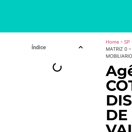
Home
-
SP
Índice
MATRIZ 0 
MOBILIARIO
Agê
CO
DI
DE 
VA