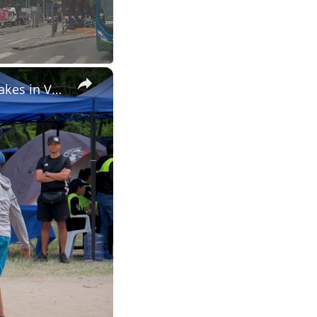
×
Venezuela: Temporary camp shelters families after twin earthquakes in Venezuela.