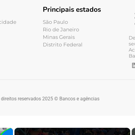
Principais estados
acidade
São Paulo
Rio de Janeiro
Minas Gerais
De
se
Distrito Federal
Ac
Ba
 direitos reservados 2025 © Bancos e agências
×