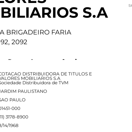
s
BILIARIOS S.A
A BRIGADEIRO FARIA
92, 2092
ações sobre a agência
COTACAO DISTRIBUIDORA DE TITULOS E
VALORES MOBILIARIOS S.A
Sociedade Distribuidora de TVM
JARDIM PAULISTANO
SAO PAULO
01451-000
(11) 3178-8900
8/14/1968