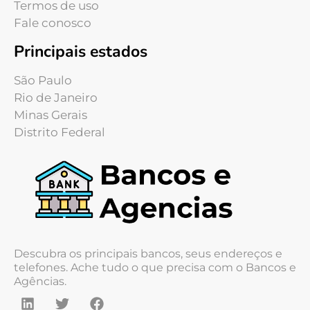
Termos de uso
Fale conosco
Principais estados
São Paulo
Rio de Janeiro
Minas Gerais
Distrito Federal
Descubra os principais bancos, seus endereços e
telefones. Ache tudo o que precisa com o Bancos e
Agências.