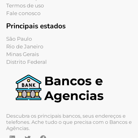
Termos de uso
Fale conosco
Principais estados
São Paulo
Rio de Janeiro
Minas Gerais
Distrito Federal
Descubra os principais bancos, seus endereços e
telefones. Ache tudo o que precisa com o Bancos e
Agências.