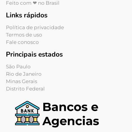
Feito com ❤ no Brasil
Links rápidos
Política de privacidade
Termos de uso
Fale conosco
Principais estados
São Paulo
Rio de Janeiro
Minas Gerais
Distrito Federal