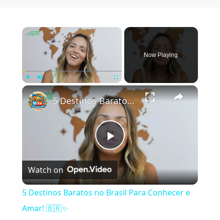
×
Now Playing
×
Play
Unmute
Fullscreen
5 Destinos Baratos no Brasil Para Conhecer e Amar! 🇧🇷✨
Play Video
Watch on
5 Destinos Baratos no Brasil Para Conhecer e
Amar! 🇧🇷✨