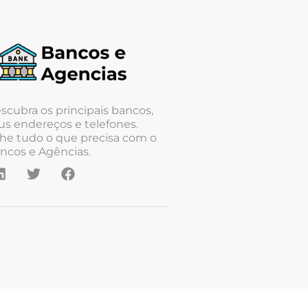
scubra os principais bancos,
us endereços e telefones.
he tudo o que precisa com o
ncos e Agências.