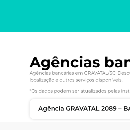
Agências ba
Agências bancárias em GRAVATAL/SC: Descub
localização e outros serviços disponíveis.
*Os dados podem ser atualizados pelas inst
Agência GRAVATAL 2089 – B