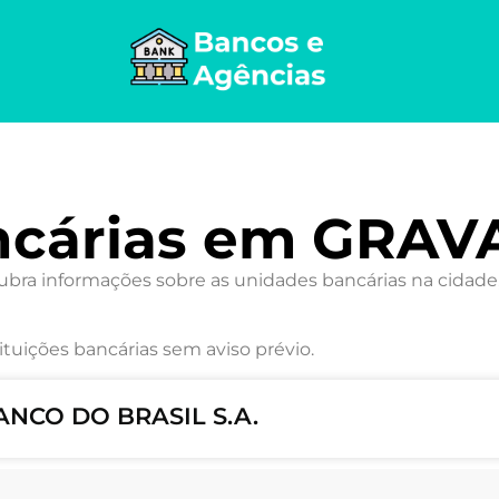
ncárias em GRAV
ra informações sobre as unidades bancárias na cidade,
ituições bancárias sem aviso prévio.
ANCO DO BRASIL S.A.