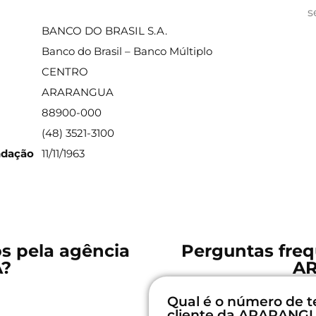
ações sobre a agência
s
BANCO DO BRASIL S.A.
Banco do Brasil – Banco Múltiplo
CENTRO
ARARANGUA
88900-000
(48) 3521-3100
ndação
11/11/1963
os pela agência
Perguntas freq
?
A
Qual é o número de t
cliente da ARARANG