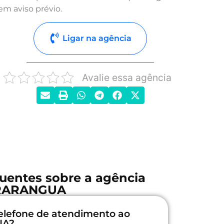
em aviso prévio.
Ligar na agência
Avalie essa agência
uentes sobre a agência
RARANGUA
elefone de atendimento ao
UA?