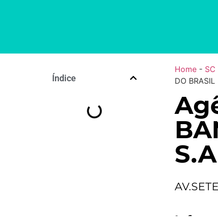
Home
-
SC
Índice
DO BRASIL 
Ag
BA
S.A
AV.SET