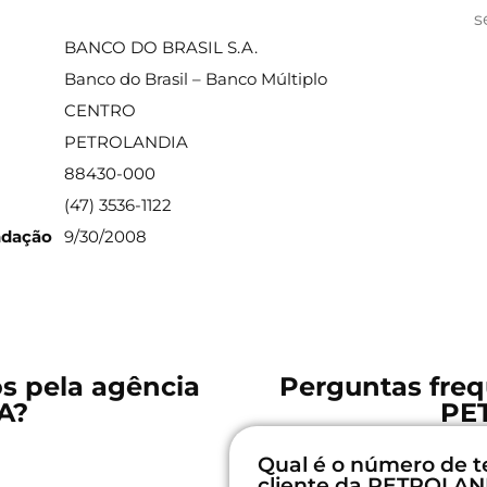
ações sobre a agência
s
BANCO DO BRASIL S.A.
Banco do Brasil – Banco Múltiplo
CENTRO
PETROLANDIA
88430-000
(47) 3536-1122
ndação
9/30/2008
os pela agência
Perguntas freq
A?
PE
Qual é o número de t
cliente da PETROLAN