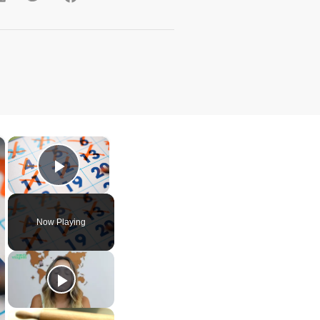
×
×
Play Video
Now Playing