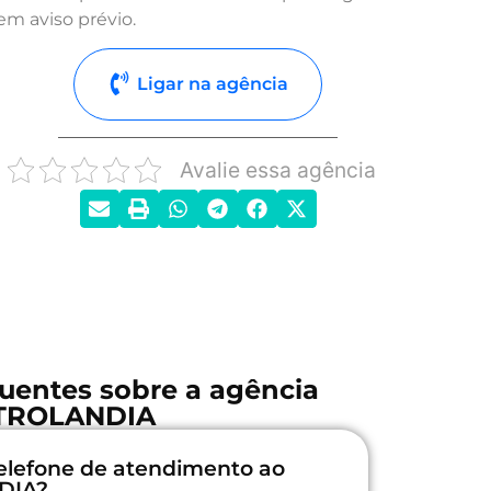
em aviso prévio.
Ligar na agência
Avalie essa agência
uentes sobre a agência
TROLANDIA
elefone de atendimento ao
DIA?