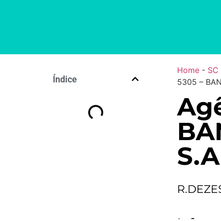
Home
-
SC
Índice
5305 – BAN
Agê
BA
S.A
R.DEZE