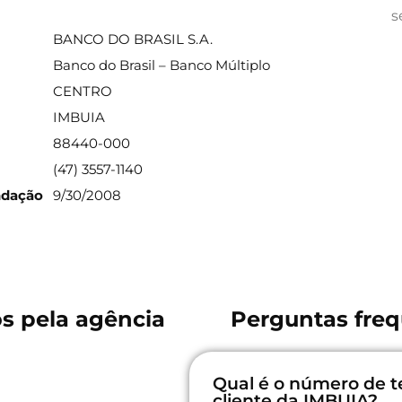
ações sobre a agência
s
BANCO DO BRASIL S.A.
Banco do Brasil – Banco Múltiplo
CENTRO
IMBUIA
88440-000
(47) 3557-1140
ndação
9/30/2008
os pela agência
Perguntas freq
Qual é o número de t
cliente da IMBUIA?