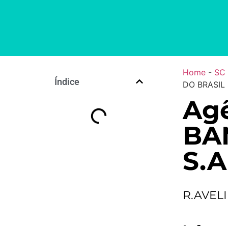
Home
-
SC
Índice
DO BRASIL 
Ag
BA
S.A
R.AVEL