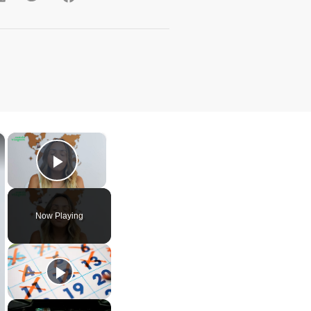
×
×
Play Video
Now Playing