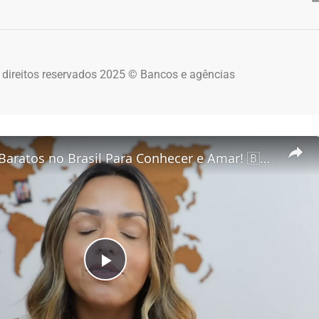
 direitos reservados 2025 © Bancos e agências
5 Destinos Baratos no Brasil Para Conhecer e Amar! 🇧🇷✨
Play Video