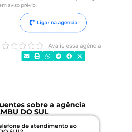
em aviso prévio.
Ligar na agência
Avalie essa agência
uentes sobre a agência
AMBU DO SUL
elefone de atendimento ao
 DO SUL?