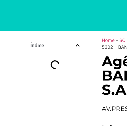
Home
-
SC
Índice
5302 – BAN
Agê
BA
S.A
AV.PRE