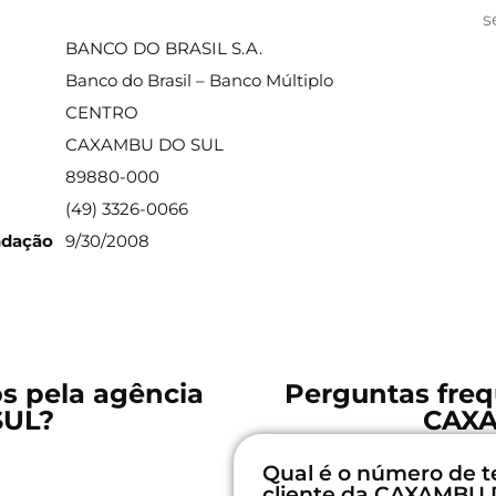
ações sobre a agência
s
BANCO DO BRASIL S.A.
Banco do Brasil – Banco Múltiplo
CENTRO
CAXAMBU DO SUL
89880-000
(49) 3326-0066
ndação
9/30/2008
os pela agência
Perguntas freq
SUL?
CAX
Qual é o número de t
cliente da CAXAMBU