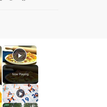
×
×
Play Video
Now Playing