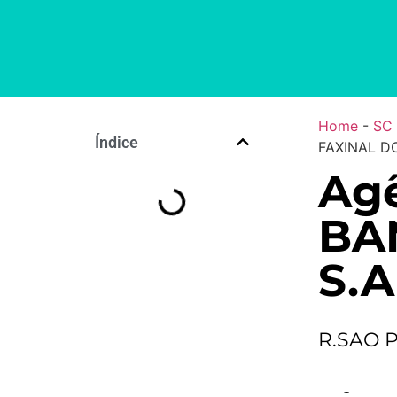
Home
-
SC
Índice
FAXINAL D
Ag
BA
S.A
R.SAO 