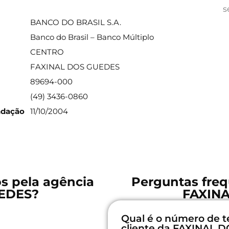
ações sobre a agência
s
BANCO DO BRASIL S.A.
Banco do Brasil – Banco Múltiplo
CENTRO
FAXINAL DOS GUEDES
89694-000
(49) 3436-0860
ndação
11/10/2004
os pela agência
Perguntas freq
EDES?
FAXIN
Qual é o número de t
cliente da FAXINAL