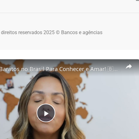
 direitos reservados 2025 © Bancos e agências
5 Destinos Baratos no Brasil Para Conhecer e Amar! 🇧🇷✨
Play Video