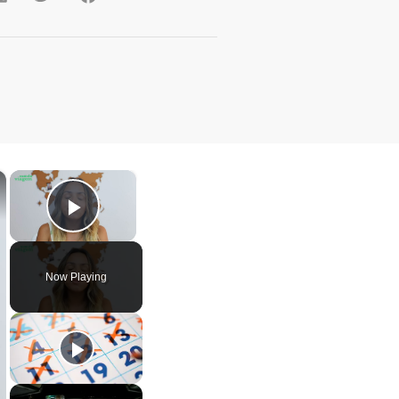
×
×
Play Video
Now Playing