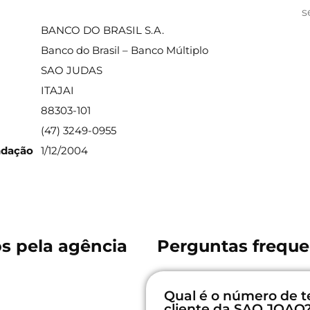
ações sobre a agência
s
BANCO DO BRASIL S.A.
Banco do Brasil – Banco Múltiplo
SAO JUDAS
ITAJAI
88303-101
(47) 3249-0955
ndação
1/12/2004
os pela agência
Perguntas freque
Qual é o número de t
cliente da SAO JOAO