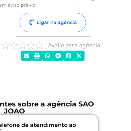
em aviso prévio.
Ligar na agência
Avalie essa agência
ntes sobre a agência SAO
JOAO
elefone de atendimento ao
?