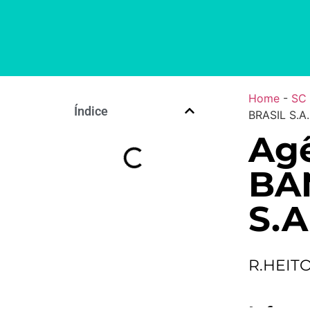
Home
-
SC
Índice
BRASIL S.A.
Agê
BA
S.A
R.HEITO