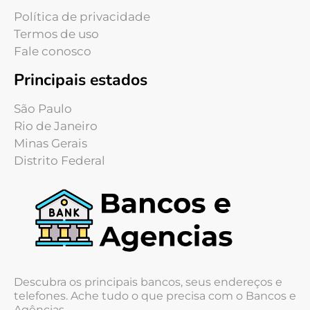
Política de privacidade
Termos de uso
Fale conosco
Principais estados
São Paulo
Rio de Janeiro
Minas Gerais
Distrito Federal
Descubra os principais bancos, seus endereços e
telefones. Ache tudo o que precisa com o Bancos e
Agências.