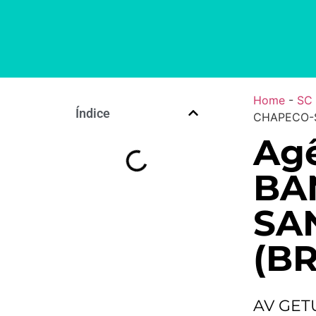
Home
-
SC
Índice
CHAPECO-S
Agê
BA
SA
(BR
AV GET