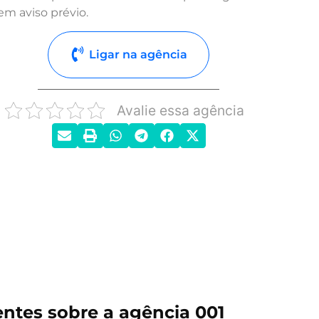
em aviso prévio.
Ligar na agência
Avalie essa agência
ntes sobre a agência 001