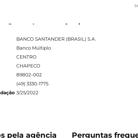
s
ações sobre a agência
BANCO SANTANDER (BRASIL) S.A.
Banco Múltiplo
CENTRO
CHAPECO
89802-002
(49) 3330-1775
ndação
3/25/2022
os pela agência
Perguntas freque