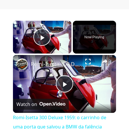
×
Now Playing
Play Video
×
Romi-Isetta 300 Deluxe 1959: o carrinho de uma porta que salvou a BMW da falência
Play Video
Watch on
Romi-Isetta 300 Deluxe 1959: o carrinho de
uma porta que salvou a BMW da falência