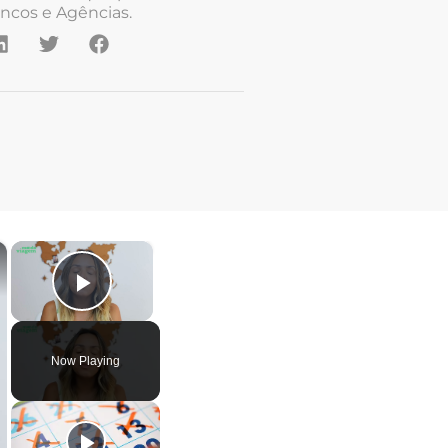
ncos e Agências.
×
×
Play Video
Now Playing