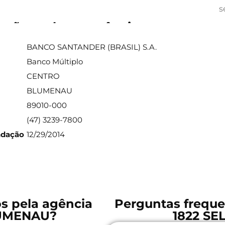
s
ações sobre a agência
BANCO SANTANDER (BRASIL) S.A.
Banco Múltiplo
CENTRO
BLUMENAU
89010-000
(47) 3239-7800
ndação
12/29/2014
os pela agência
Perguntas freque
LUMENAU?
1822 S