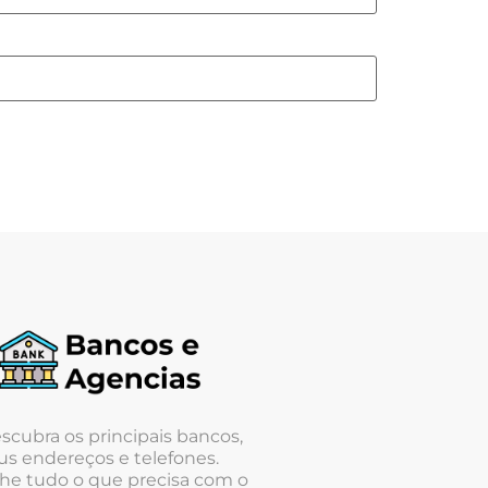
scubra os principais bancos,
us endereços e telefones.
he tudo o que precisa com o