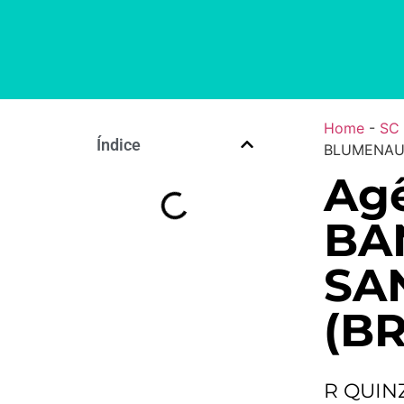
Home
-
SC
Índice
BLUMENAU 
Agê
BA
SA
(BR
R QUIN