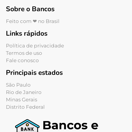
Sobre o Bancos
Feito com ❤ no Brasil
Links rápidos
Política de privacidade
Termos de uso
Fale conosco
Principais estados
São Paulo
Rio de Janeiro
Minas Gerais
Distrito Federal