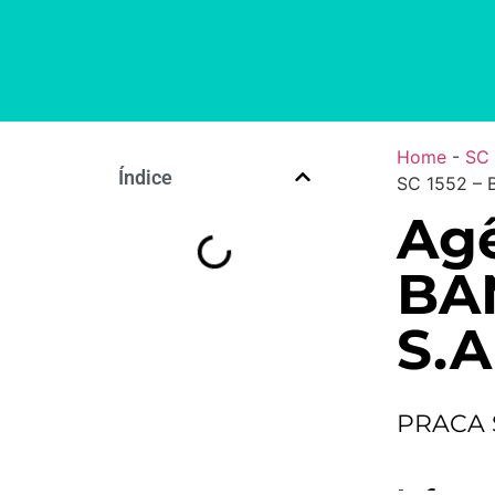
Home
-
SC
Índice
SC 1552 –
Agê
BA
S.A
PRACA 