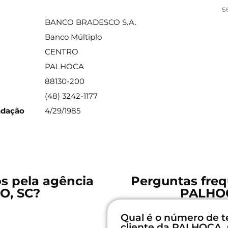
ações sobre a agência
s
BANCO BRADESCO S.A.
Banco Múltiplo
CENTRO
PALHOCA
88130-200
(48) 3242-1177
ndação
4/29/1985
os pela agência
Perguntas freq
O, SC?
PALHOC
Qual é o número de t
cliente da PALHOCA,